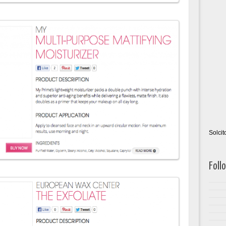
Solci
Foll