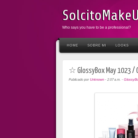
SolcitoMake
Who says you have to be a professional?
HOME
SOBRE MI
LOOKS
☆ GlossyBox May 1023 / 
Publicado por
Unknown
-
2:07 a.m.
-
GlossyB