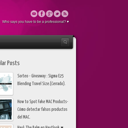
Who says you have to be a professional? ♥
lar Posts
Sorteo - Giveaway : Sigma E25
Blending Travel Size.(Cerrado).
How to Spot Fake MAC Products-
Cómo detectar falsos productos
del MAC.
Haul: The Balm en Hautlook ♥