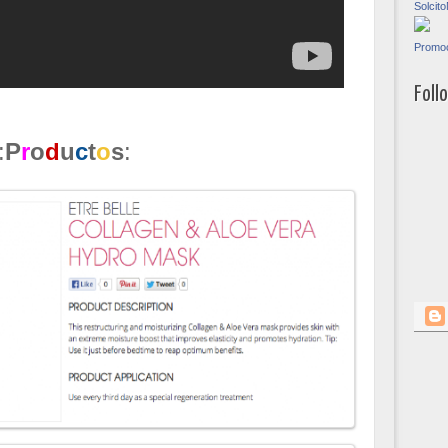
Solci
Promoc
Foll
:
P
r
o
d
u
c
t
o
s
: