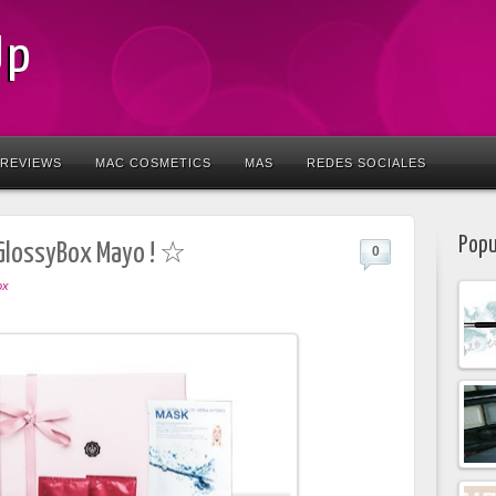
Up
REVIEWS
MAC COSMETICS
MAS
REDES SOCIALES
Popu
GlossyBox Mayo ! ☆
0
ox