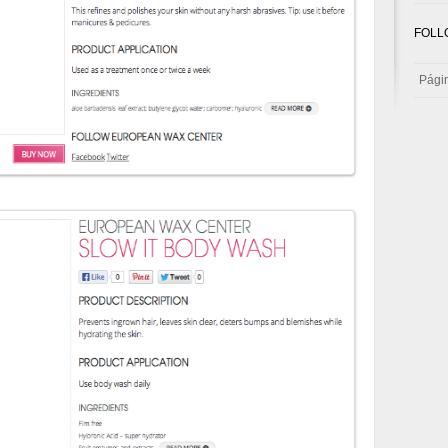
FOLL
Págin