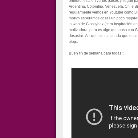
primero, esta en varios países y según p
Argentina, Colombia, Venezuela, Chile Braz
regularmente vemos en Youtube como Bi
motivo esperamos cosas un poco mejores,
la web de Glossybox (cero inspiración de 
motivadora, pero es algo que pasa con G
desastre. Así que sin mas nada que decir 
blog..
B
uen fin de semana para todas :)