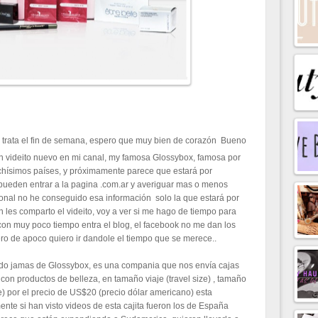
trata el fin de semana, espero que muy bien de corazón Bueno
un videito nuevo en mi canal, my famosa Glossybox, famosa por
hísimos países, y próximamente parece que estará por
pueden entrar a la pagina .com.ar y averiguar mas o menos
onal no he conseguido esa información solo la que estará por
n les comparto el videito, voy a ver si me hago de tiempo para
on muy poco tiempo entra el blog, el facebook no me dan los
ro de apoco quiero ir dandole el tiempo que se merece..
do jamas de Glossybox, es una compania que nos envía cajas
con productos de belleza, en tamaño viaje (travel size) , tamaño
ze) por el precio de US$20 (precio dólar americano) esta
te si han visto videos de esta cajita fueron los de España