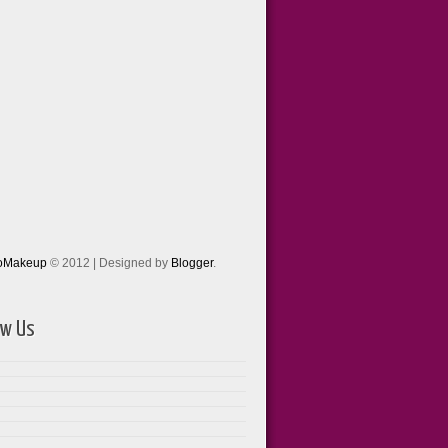
toMakeup
© 2012 | Designed by
Blogger
.
ow Us