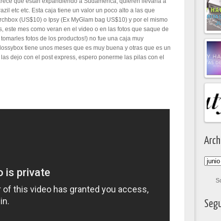
arece que están expandiendo a Sudamerica, quieren llevarla a
il etc etc. Esta caja tiene un valor un poco alto a las que
rchbox (US$10) o Ipsy (Ex MyGlam bag US$10) y por el mismo
 este mes como veran en el video o en las fotos que saque de
tomarles fotos de los productos!) no fue una caja muy
lossybox tiene unos meses que es muy buena y otras que es un
las dejo con el post express, espero ponerme las pilas con el
Arch
S
Segu