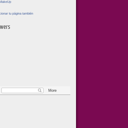
toMakeUp
ionar tu página también
owers