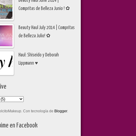
Beauty Haul June 2014 |
Compritas de Belleza Junio ! ✿
Beauty Haul July 2014 | Compritas
de Belleza Julio! ✿
Haul: Shiseido y Deborah
Lippmann ♥
ive
olcitoMakeup. Con tecnología de
Blogger
.
ime en Facebook