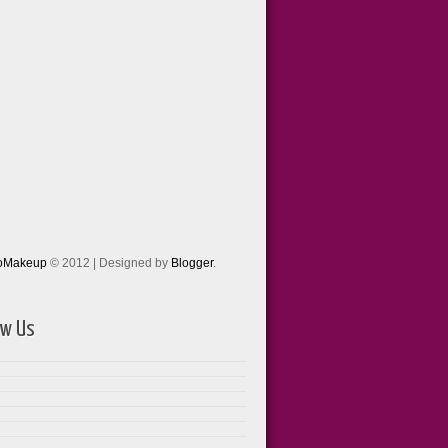
toMakeup
© 2012 | Designed by
Blogger
.
ow Us