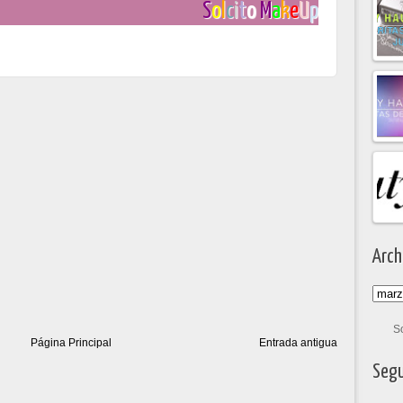
S
o
l
c
i
t
o
M
a
k
e
U
p
Arch
S
Página Principal
Entrada antigua
Segu