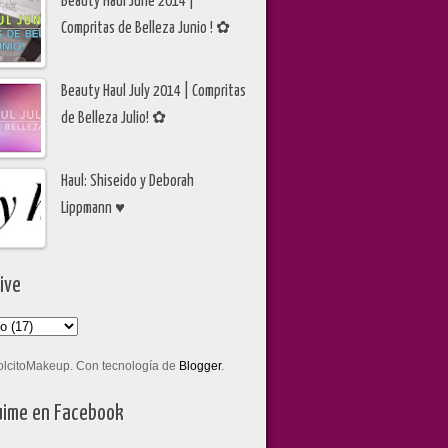
Beauty Haul June 2014 |
Compritas de Belleza Junio ! ✿
Beauty Haul July 2014 | Compritas
de Belleza Julio! ✿
Haul: Shiseido y Deborah
Lippmann ♥
ive
olcitoMakeup. Con tecnología de
Blogger
.
ime en Facebook