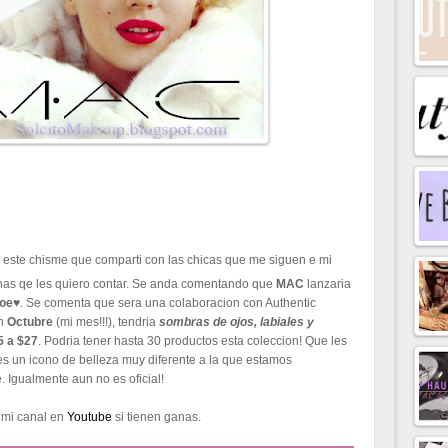
r este chisme que comparti con las chicas que me siguen e mi
nas qe les quiero contar. Se anda comentando que
MAC
lanzaria
roe
♥. Se comenta que sera una colaboracion con Authentic
en
Octub
re
(mi mes!!!), tendria
sombras de ojos, labiales y
 a $27
. Podria tener hasta 30 productos esta coleccion! Que les
es un icono de belleza muy diferente a la que estamos
. Igualmente aun no es oficial!
 mi canal en
Youtube
si tienen ganas.