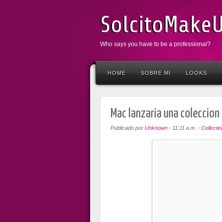
SolcitoMake
Who says you have to be a professional?
HOME
SOBRE MI
LOOKS
Mac lanzaria una coleccion
Publicado por
Unknown
-
11:11 a.m.
-
Collectio