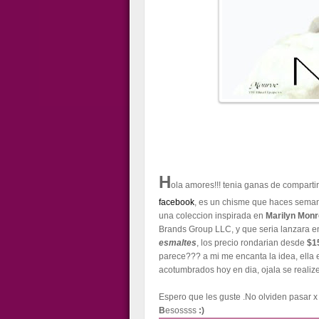
H
ola amores!!! tenia ganas de comparti
facebook
, es un chisme que haces sema
una coleccion inspirada en
Marilyn Mon
Brands Group LLC, y que seria lanzara 
esmaltes
, los precio rondarian desde
$15
parece??? a mi me encanta la idea, ella 
acotumbrados hoy en dia, ojala se realize
E
spero que les guste .
No olviden pasar x
B
esossss
:)