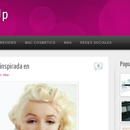
Up
REVIEWS
MAC COSMETICS
MAS
REDES SOCIALES
Popu
 inspirada en
0
n
,
Mac