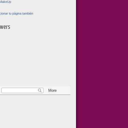
toMakeUp
ionar tu página también
owers