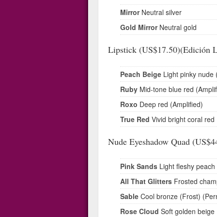
Mirror
Neutral silver
Gold Mirror
Neutral gold
Lipstick (US$17.50)(Edición L
Peach Beige
Light pinky nude 
Ruby
Mid-tone blue red (Amplif
Roxo
Deep red (Amplified)
True Red
Vivid bright coral red 
Nude Eyeshadow Quad (US$44.
Pink Sands
Light fleshy peach
All That Glitters
Frosted champ
Sable
Cool bronze (Frost) (Pe
Rose Cloud
Soft golden beige 