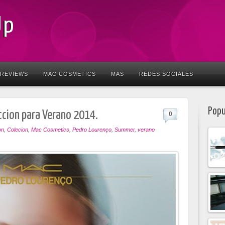
Up
REVIEWS
MAC COSMETICS
MAS
REDES SOCIALES
Popu
ccion para Verano 2014.
0
on
,
Colecion
,
Mac Cosmetics
,
Pedro Lourenço
,
Summer
,
verano