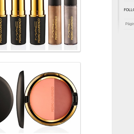
FOLL
Págin