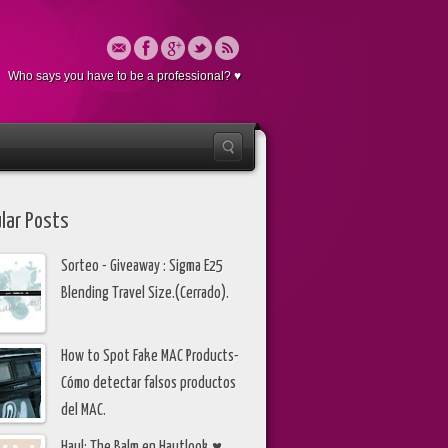
Who says you have to be a professional? ♥
lar Posts
Sorteo - Giveaway : Sigma E25
Blending Travel Size.(Cerrado).
How to Spot Fake MAC Products-
Cómo detectar falsos productos
del MAC.
Haul: The Balm en Hautlook ♥