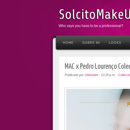
SolcitoMake
Who says you have to be a professional?
HOME
SOBRE MI
LOOKS
MAC x Pedro Lourenço Cole
Publicado por
Unknown
-
10:26 p.m.
-
Colecci