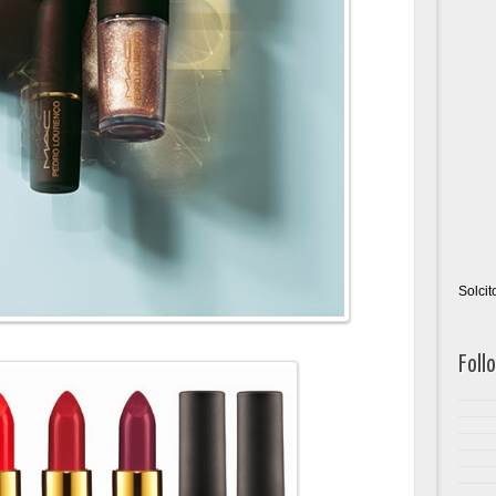
Solci
Foll