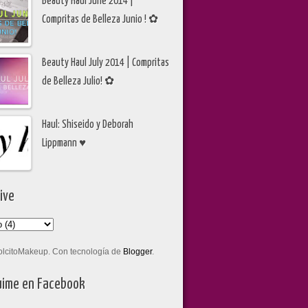
Beauty Haul June 2014 |
Compritas de Belleza Junio ! ✿
Beauty Haul July 2014 | Compritas
de Belleza Julio! ✿
Haul: Shiseido y Deborah
Lippmann ♥
ive
olcitoMakeup. Con tecnología de
Blogger
.
ime en Facebook