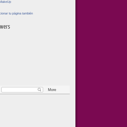
toMakeUp
ionar tu página también
owers