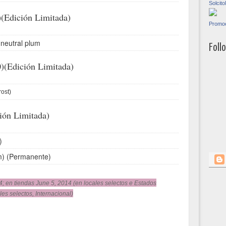
Solci
(Edición Limitada)
Promoc
 neutral plum
Foll
)
(Edición Limitada)
ost)
ión Limitada)
)
m) (Permanente)
; en tiendas June 5, 2014 (en locales selectos e Estados
es selectos, Internacional)