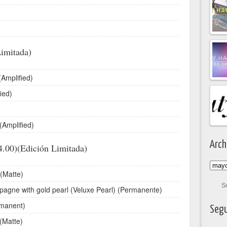
imitada)
(Amplified)
ied)
(Amplified)
Arch
00)(Edición Limitada)
 (Matte)
S
agne with gold pearl (Veluxe Pearl) (Permanente)
rmanent)
Segu
(Matte)