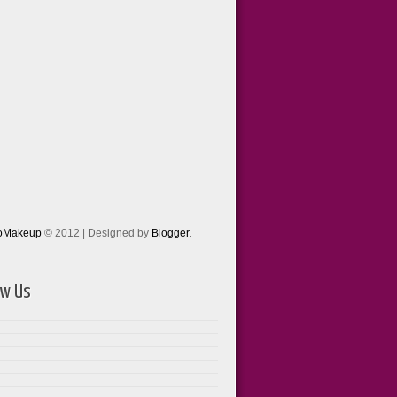
toMakeup
© 2012 | Designed by
Blogger
.
ow Us