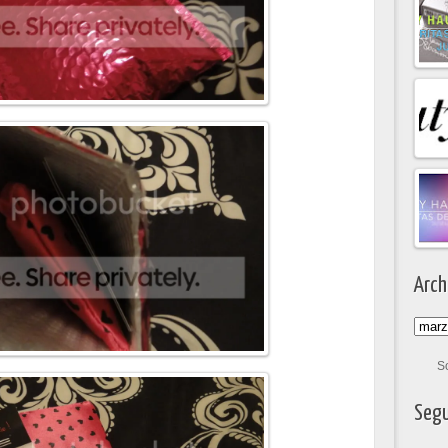
Arch
S
Segu