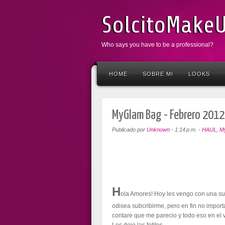
SolcitoMake
Who says you have to be a professional?
HOME
SOBRE MI
LOOKS
MyGlam Bag - Febrero 2012
Publicado por
Unknown
-
1:14 p.m.
-
HAUL
,
M
H
ola Amores! Hoy les vengo con una sub
odisea subcribirme, pero en fin no importa
contare que me parecio y todo eso en el vi