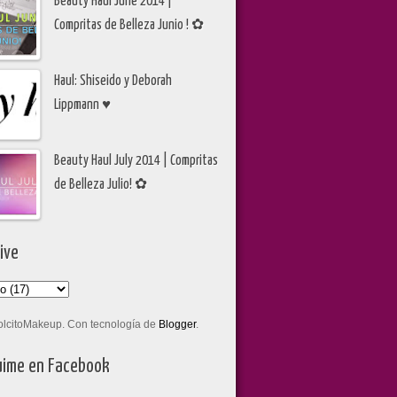
Beauty Haul June 2014 |
Compritas de Belleza Junio ! ✿
Haul: Shiseido y Deborah
Lippmann ♥
Beauty Haul July 2014 | Compritas
de Belleza Julio! ✿
ive
olcitoMakeup. Con tecnología de
Blogger
.
ime en Facebook