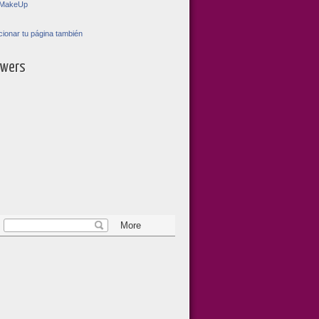
toMakeUp
ionar tu página también
owers