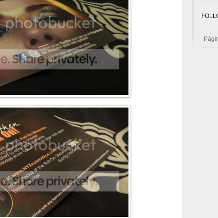
FOLL
Págin