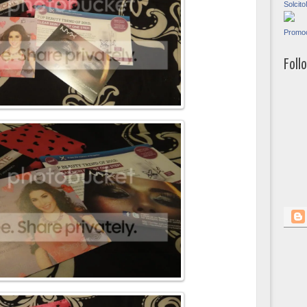
Solci
Promoc
Foll