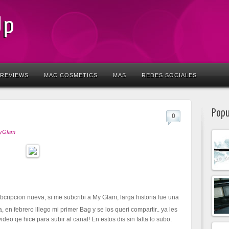
Up
REVIEWS
MAC COSMETICS
MAS
REDES SOCIALES
Popu
0
yGlam
cripcion nueva, si me subcribi a My Glam, larga historia fue una
, en febrero lllego mi primer Bag y se los queri compartir.. ya les
deo qe hice para subir al canal! En estos dis sin falta lo subo.