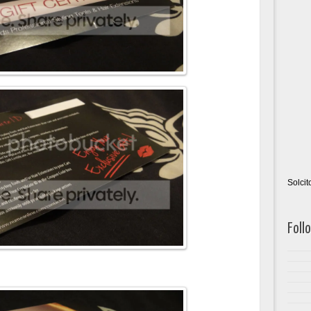
Solci
Foll