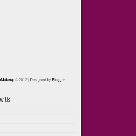
toMakeup
© 2012 | Designed by
Blogger
.
ow Us