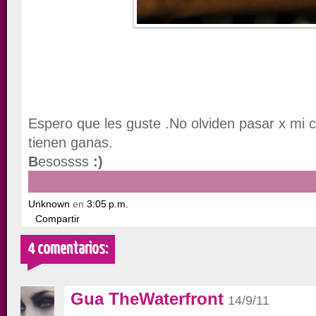
E
spero que les guste .
No olviden pasar x mi 
tienen ganas.
B
esossss
:)
Unknown
en
3:05 p.m.
Compartir
4 comentarios:
Gua TheWaterfront
14/9/11