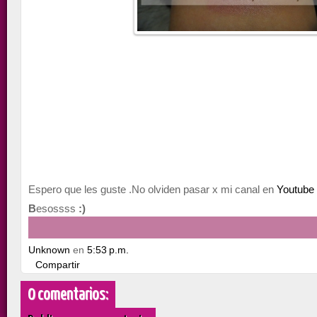
E
spero que les guste .
No olviden pasar x mi canal en
Youtube
B
esossss
:)
Unknown
en
5:53 p.m.
Compartir
0 comentarios: