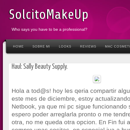
SolcitoMakeUp
Who says you have to be a professional?
HOME
SOBRE MI
LOOKS
REVIEWS
MAC COSMET
Haul: Sally Beauty Supply.
Hola a tod@s! hoy les qeria compartir alg
este mes de diciembre, estoy actualizando
Netbook, ya que mi pc sigue funcionando 
espero poder arreglarla pronto o me tend
otra, no me queda otra opcion. En Fin fui 
compre unas cositas, en especial iva a bu