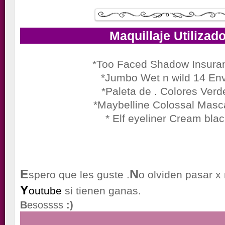
Maquillaje Utilizad
*Too Faced Shadow Insura
*Jumbo Wet n wild 14 Env
*Paleta de . Colores Verd
*Maybelline Colossal Masc
* Elf eyeliner Cream bla
E
N
spero que les guste .
o olviden pasar x
Y
outube
si tienen ganas.
B
esossss
:)